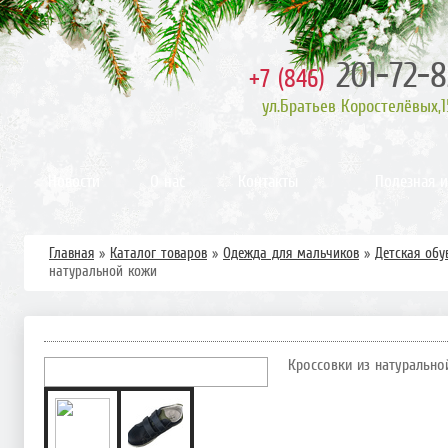
201-72-8
+7 (846)
ул.Братьев Коростелёвых,1
Новости
О нас
Контакты
Полезная 
Главная
»
Каталог товаров
»
Одежда для мальчиков
»
Детская обу
натуральной кожи
Кроссовки из натурально