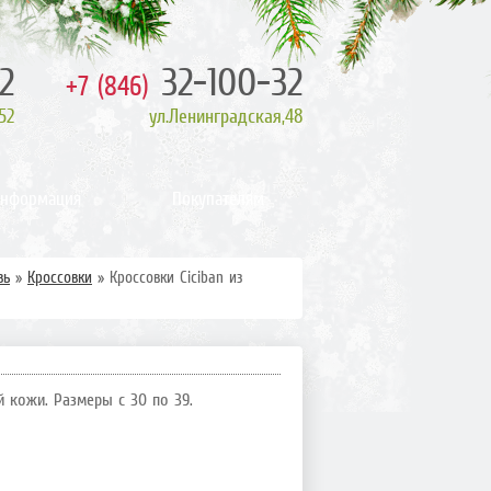
2
32-100-32
+7 (846)
52
ул.Ленинградская,48
информация
Покупателям
вь
»
Кроссовки
»
Кроссовки Ciciban из
й кожи. Размеры с 30 по 39.