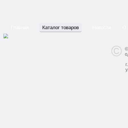
Главная
Каталог товаров
Новости
О 
©
©
о
г
у
у
3
В
п
с
в