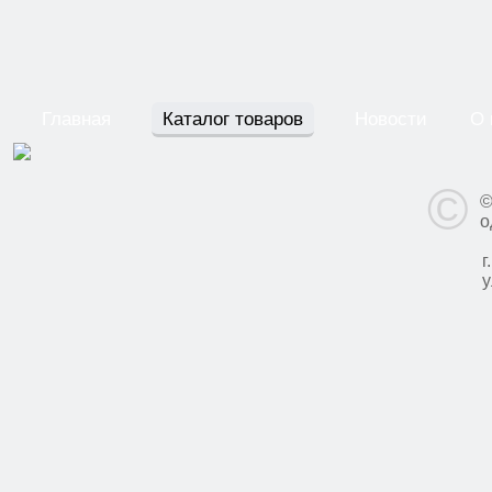
Главная
Каталог товаров
Новости
О 
©
©
о
г
у
у
3
В
п
с
в