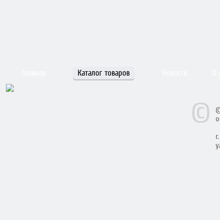
Главная
Каталог товаров
Новости
О 
©
©
о
г
у
у
Т
В
п
с
в