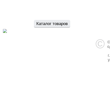
Главная
Каталог товаров
Новости
О 
©
©
о
г
у
у
3
В
п
с
в